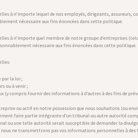
es à n’importe lequel de nos employés, dirigeants, assureurs, con
blement nécessaire aux fins énoncées dans cette politique.
es à n’importe quel membre de notre groupe d’entreprises (cela s
raisonnablement nécessaire aux fins énoncées dans cette politique.
lles:
ar la loi ;
rs ou à venir ;
ux (y compris fournir des informations à d’autres à des fins de prév
treprise ou actif en notre possession que nous souhaitons (ou envi
ent faire partie intégrante d’un tribunal ou autre autorité com
unal ou une telle autorité serait susceptible de demander la divul
e, nous ne transmettrons pas vos informations personnelles à des t