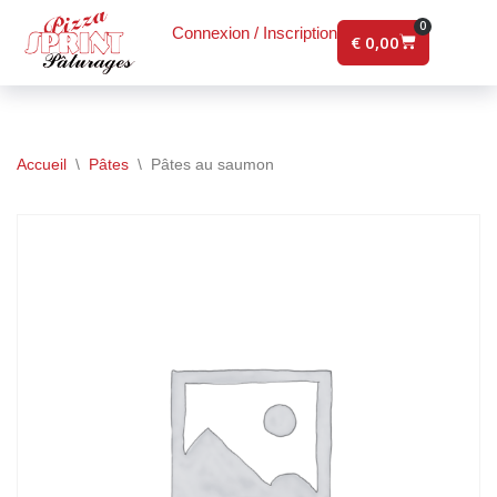
0
Connexion / Inscription
€
0,00
Aller
au
contenu
Accueil
\
Pâtes
\
Pâtes au saumon