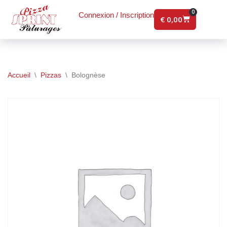
0
Connexion / Inscription
€
0,00
Aller
au
contenu
Accueil
\
Pizzas
\
Bolognèse