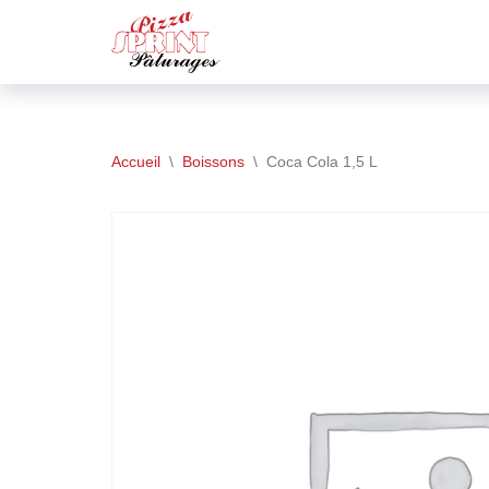
Aller
au
contenu
Accueil
\
Boissons
\
Coca Cola 1,5 L