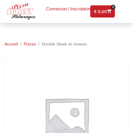
0
Connexion / Inscription
€
0,00
Aller
au
contenu
Accueil
\
Pizzas
\
Double Steak et cheese