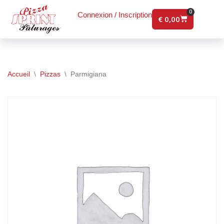
0
Connexion / Inscription
€
0,00
Aller
au
contenu
Accueil
\
Pizzas
\
Parmigiana