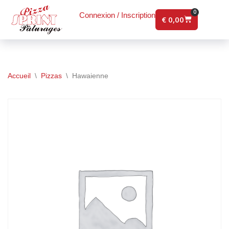
0
Connexion / Inscription
€
0,00
Aller
au
contenu
Accueil
\
Pizzas
\
Hawaienne