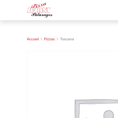
Aller
au
contenu
Accueil
\
Pizzas
\
Toscana