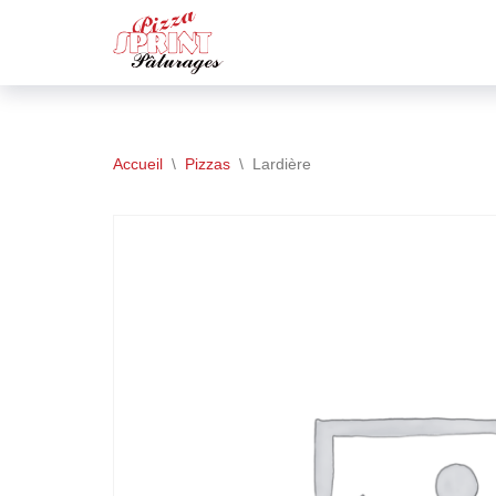
Aller
au
contenu
Accueil
\
Pizzas
\
Lardière