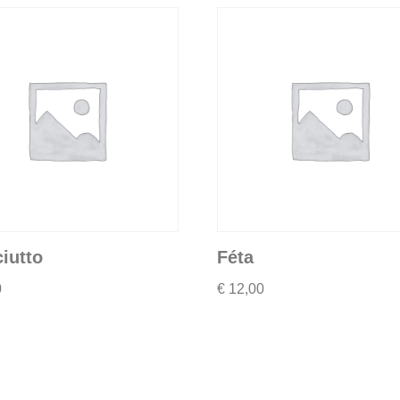
iutto
Féta
0
€
12,00